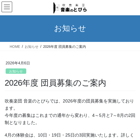
コ
ナ
ン
ビ
テ
ゲ
ン
ー
お知らせ
ツ
シ
へ
ョ
ス
ン
HOME
お知らせ
2026年度 団員募集のご案内
キ
に
ッ
移
プ
動
2026年4月6日
お知らせ
2026年度 団員募集のご案内
吹奏楽団 音楽のとびらでは、2026年度の団員募集を実施しており
ます。
今年度の募集はこれまでの通年から変わり、4～5月と7～8月の2回
制となりました。
4月の体験会は、10日・19日・25日の3回実施いたします。詳しく