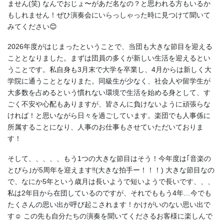
ません(笑) なんでおじょ〜があだ名なの？と思われる方もいるか
もしれません！ぜひ演奏会にいらっしゃった時に見つけて聞いて
みてください😊
2026年度がはじまったということで、当団も大きな節目を迎える
こととなりました。まずは団員の多くが新しい生活を迎えるとい
うことです。私自身も3月末で大学を卒業し、4月からは新しく大
学院に通うこととなりまた。同級生が少なく、社会人や留学生が
大多数を占めるという慣れない環境で生活を始める身として、す
ごく不安や心配もありますが、皆さんに負けないように頑張らな
ければ！と思いながら日々を過ごしています。楽団でも人事係に
所属することになり、人事のお仕事もさせていただいておりま
す！
そして、、、、、もう1つの大きな節目はそう！今年度は｢音楽の
とびら｣が5周年を迎えます‼️(大きな拍手ー！！！) 大きな節目なの
で、なにか5年という歳月は長いようで短いようで長いです、、、
私は2年目から在団しているのですが、それでももう4年…今でも
たくさんの思い出が呼び起こされます！かけがいのない思い出で
す☺️ この先も自分たちの演奏を聞いてくださるお客様に楽しんで