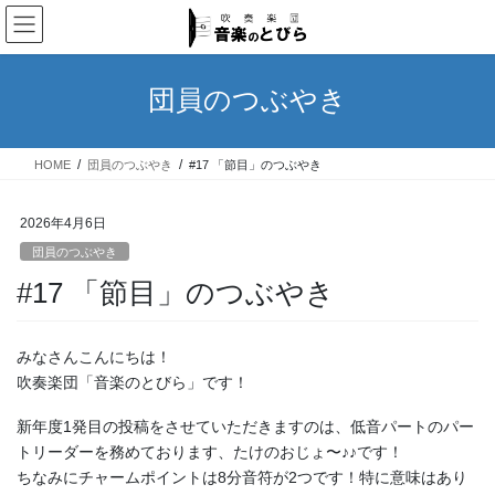
コ
ナ
ン
ビ
テ
ゲ
ン
ー
団員のつぶやき
ツ
シ
へ
ョ
ス
ン
HOME
団員のつぶやき
#17 「節目」のつぶやき
キ
に
ッ
移
プ
動
2026年4月6日
団員のつぶやき
#17 「節目」のつぶやき
みなさんこんにちは！
吹奏楽団「音楽のとびら」です！
新年度1発目の投稿をさせていただきますのは、低音パートのパー
トリーダーを務めております、たけのおじょ〜♪♪です！
ちなみにチャームポイントは8分音符が2つです！特に意味はあり