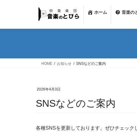
コ
ナ
ン
ビ
ホーム
音楽の
テ
ゲ
ン
ー
ツ
シ
へ
ョ
ス
ン
キ
に
ッ
移
HOME
お知らせ
SNSなどのご案内
プ
動
2026年4月3日
SNSなどのご案内
各種SNSを更新しております。ぜひチェック