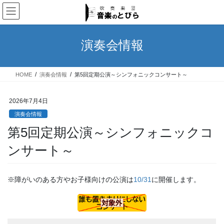
コ
ナ
ン
ビ
テ
ゲ
ン
ー
演奏会情報
ツ
シ
へ
ョ
ス
ン
HOME
演奏会情報
第5回定期公演～シンフォニックコンサート～
キ
に
ッ
移
プ
動
2026年7月4日
演奏会情報
第5回定期公演～シンフォニックコ
ンサート～
※障がいのある方やお子様向けの公演は
10/31
に開催します。