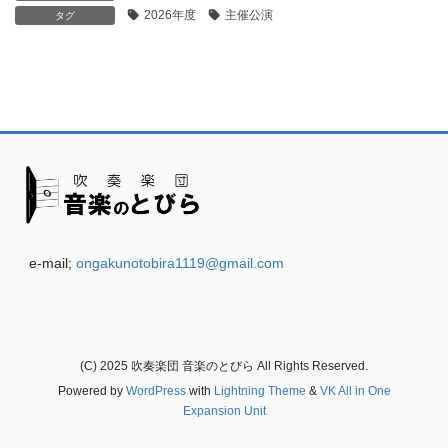
2026年度
主催公演
タグ
e-mail;
ongakunotobira1119@gmail.com
(C) 2025 吹奏楽団 音楽のとびら All Rights Reserved.
Powered by
WordPress
with
Lightning Theme
&
VK All in One
Expansion Unit